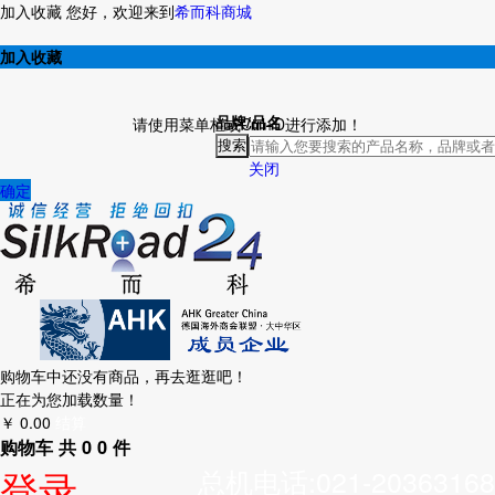
加入收藏
您好，欢迎来到
希而科商城
加入收藏
品牌/品名
请使用菜单栏或Ctrl+D进行添加！
搜索
关闭
确定
购物车中还没有商品，再去逛逛吧！
正在为您加载数量！
￥
0.00
结算
购物车
共
0
0
件
登录
总机电话:021-20363168