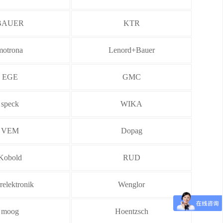
BAUER
KTR
motrona
Lenord+Bauer
EGE
GMC
speck
WIKA
VEM
Dopag
Kobold
RUD
elektronik
Wenglor
moog
Hoentzsch