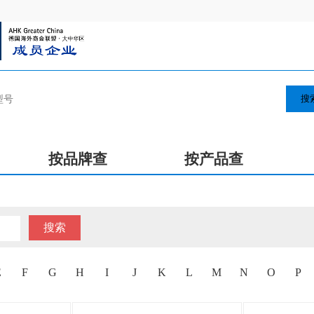
搜
按品牌查
按产品查
搜索
E
F
G
H
I
J
K
L
M
N
O
P