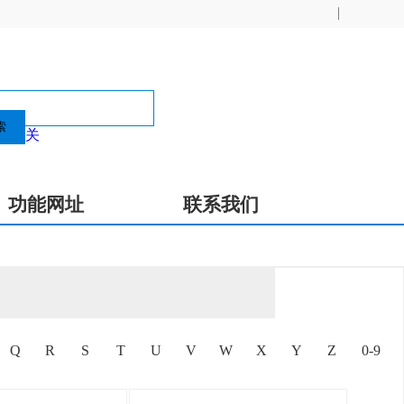
总机电话:021-20363168
投诉热线:021-20363080
索
关
5 % 电话:021-20363115
功能网址
联系我们
Q
R
S
T
U
V
W
X
Y
Z
0-9