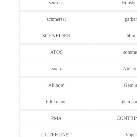
senseca
Honsbe
schmersal
parker
SCHNEIDER
hbm
ATOS
somme
suco
AirCo
Ahlborn
Gemu
brinkmann
microso
PMA
CONTRI
GUTEKUNST
Vogel