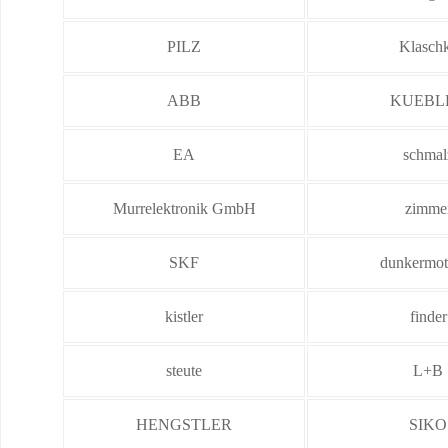
PILZ
Klasch
ABB
KUEBL
EA
schmal
Murrelektronik GmbH
zimme
SKF
dunkermot
kistler
finder
steute
L+B
HENGSTLER
SIKO