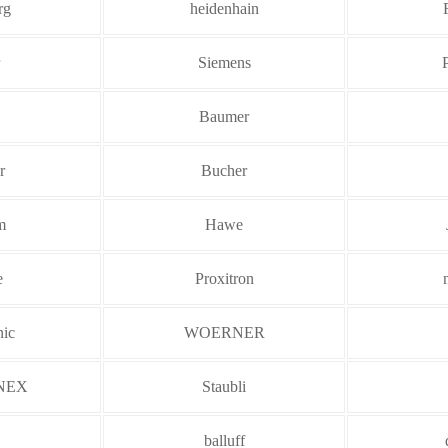
rg
heidenhain
Siemens
Baumer
r
Bucher
m
Hawe
e
Proxitron
nic
WOERNER
NEX
Staubli
balluff