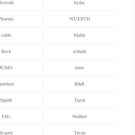
Rexroth
hydac
Phoenix
WUERTH
vahle
Mahle
Beck
schunk
JUMO
murr
norelem
B&R
Spieth
Turck
FSG
Walther
di-soric
Tecsis