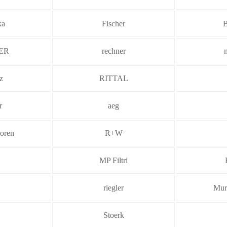
ka
Fischer
ER
rechner
z
RITTAL
r
aeg
oren
R+W
MP Filtri
riegler
Murr
Stoerk