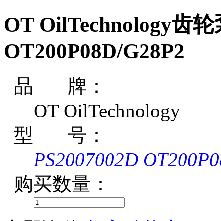
OT OilTechnology齿轮
OT200P08D/G28P2
品 牌：
OT OilTechnology
型 号：
PS2007002D OT200P0
购买数量：