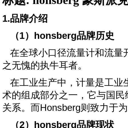
标题
:
honsberg
豪斯派
1.
品牌介绍
（
1
）
honsberg
品牌历史
在全球小口径流量计和流量
之无愧的执牛耳者。
在工业生产中，计量是工业
术的组成部分之一，它与国民
关系。而
Honsberg
则致力于为
（
2
）
honsberg
品牌现状