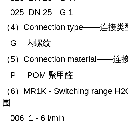
025 DN 25 - G 1
（
4
）
Connection type
——连接类
G
内螺纹
（
5
）
Connection material
——连
P POM
聚甲醛
（
6
）
MR1K - Switching range H2O 
围
006 1 - 6 l/min