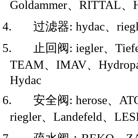
Goldammer
、
RITTAL
、
4. 过滤器
: hydac
、
rieg
5. 止回阀
: iegler
、
Tief
TEAM
、
IMAV
、
Hydrop
Hydac
6. 安全阀
: herose
、
AT
riegler
、
Landefeld
、
LES