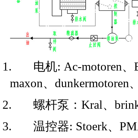
1. 电机
: Ac-motoren
、
maxon
、
dunkermotoren
2. 螺杆泵：
Kral
、
brin
3. 温控器
: Stoerk
、
PM