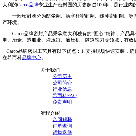
大利的
Carco
品牌
专业生产密封圈的历史超过
100
年，是行业内
一般密封圈分为防尘圈、活塞杆密封圈、缓冲密封圈、导
产环境。
Carco
品牌密封产品秉承意大利独有的“匠心”精神，产品
电、冶金、造船业、液压缸、液压机、隧道铣刀等领域，有效
Carco
品牌密封工艺具有以下优点：
1.
支持现场快速安装，确
在希而科
品牌中心
。
关于我们
公司历史
公司简介
行业信息
希而科FAQ
免责声明
流程介绍
合同解释
订单查询
货物返修