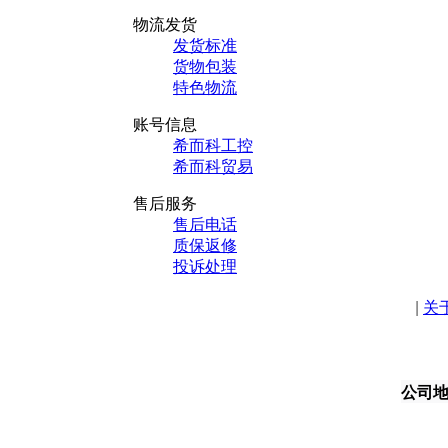
物流发货
发货标准
货物包装
特色物流
账号信息
希而科工控
希而科贸易
售后服务
售后电话
质保返修
投诉处理
|
关
公司地址