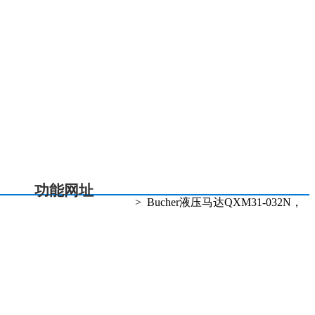
总机电话:021-20363168
投诉热线:021-20363080
5 % 电话:021-20363115
功能网址
>
Bucher液压马达QXM31-032N，