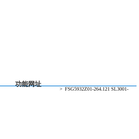
总机电话:021-20363168
投诉热线:021-20363080
5 % 电话:021-20363115
功能网址
>
FSG5932Z01-264.121 SL3001-