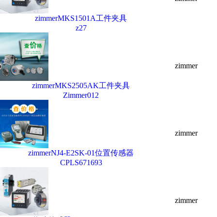
zimmerMKS1501A工件夹具
z27
zimmer
zimmerMKS2505AK工件夹具
Zimmer012
zimmer
zimmerNJ4-E2SK-01位置传感器
CPLS671693
zimmer