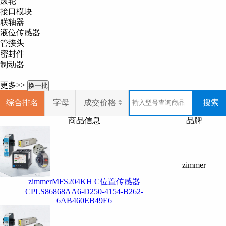
滚轮
要的 。
接口模块
专业技术工厂架构清晰，将夹持搬
联轴器
液位传感器
Zimmer
集团是一家全球化企业。
管接头
Zimmer
产品经营范围
密封件
制动器
Zimmer
机械抓手、
Zimmer
旋转抓手
Zimmer
电机主轴、
Zimmer
剪切工具、
Zi
更多>>
换一批
我司经营产品
综合排名
字母
成交价格
搜索
Zimmer
机械抓手、
Zimmer
旋转抓手
商品信息
品牌
Zimmer
电机主轴、
Zimmer
剪切工具、
Zi
更多
Zimmer
品牌产品和报价，欢迎
zimmer
zimmerMFS204KH C位置传感器
CPLS86868AA6-D250-4154-B262-
6AB460EB49E6