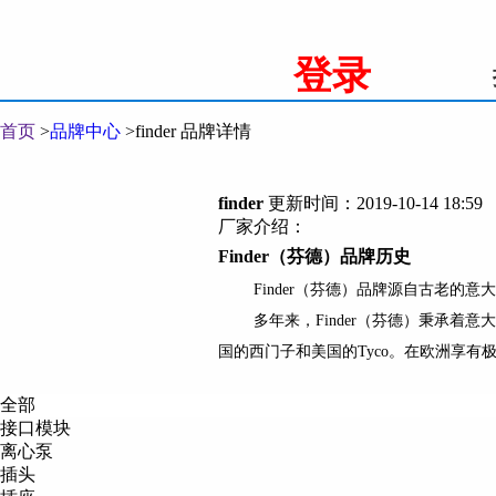
登录
首页
>
品牌中心
>
finder 品牌详情
finder
更新时间：2019-10-14 18:59
厂家介绍：
Finder
（芬德）品牌历史
Finder
（芬德）品牌源自古老的意
多年来，
Finder
（芬德）秉承着意大
国的西门子和美国的
Tyco
。在欧洲享有
Finder
（芬德）
60
余年的历史积累，
全部
Finder
（芬德）品牌现状
接口模块
Finder
（芬德）极高的产品品质成为
离心泵
插头
销售市场的
40%
以上。