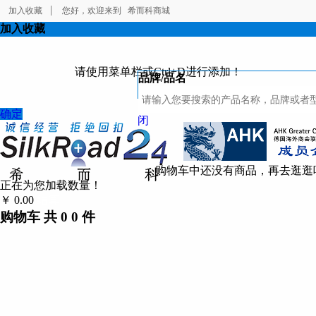
加入收藏
您好，欢迎来到
希而科商城
加入收藏
请使用菜单栏或Ctrl+D进行添加！
品牌/品名
确定
闭
购物车中还没有商品，再去逛逛
正在为您加载数量！
￥
0.00
结算
购物车
共
0
0
件