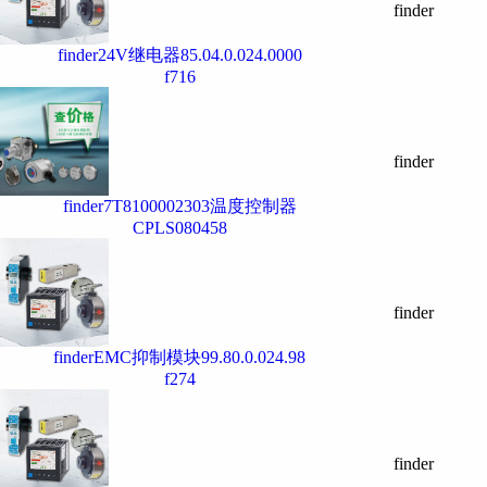
finder
finder24V继电器85.04.0.024.0000
f716
finder
finder7T8100002303温度控制器
CPLS080458
finder
finderEMC抑制模块99.80.0.024.98
f274
finder