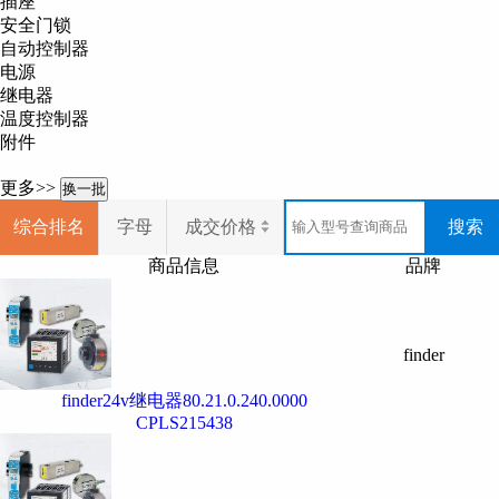
插座
Finder
（芬德）产品经营范围
安全门锁
自动控制器
Finder
室内温控器、
Finder
定时开关
电源
器、
Finder
大功率继电器等
继电器
我司经营产品
温度控制器
附件
Finder
室内温控器、
Finder
定时开
器、
Finder
大功率继电器等
更多>>
换一批
更多
Finder
（芬德）品牌产品和报
综合排名
字母
成交价格
搜索
商品信息
品牌
finder
finder24v继电器80.21.0.240.0000
CPLS215438