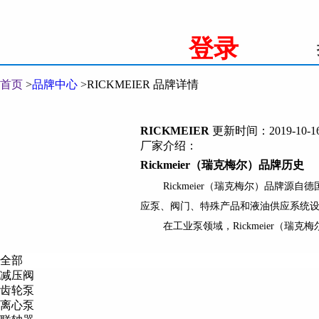
登录
首页
>
品牌中心
>
RICKMEIER 品牌详情
RICKMEIER
更新时间：2019-10-16 
厂家介绍：
Rickmeier
（瑞克梅尔）品牌历史
Rickmeier
（瑞克梅尔）品牌源自德
应泵、阀门、特殊产品和液油供应系统
在工业泵领域，
Rickmeier
（瑞克梅
对产品品质的不懈追求。
全部
Rickmeier
（瑞克梅尔）品牌现状
减压阀
Rickmeier
（瑞克梅尔）具有以下五
齿轮泵
离心泵
顾客导向的服务标准：贴近客户才