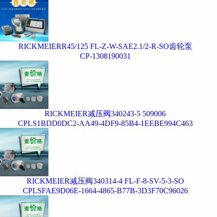
RICKMEIERR45/125 FL-Z-W-SAE2.1/2-R-SO齿轮泵
CP-1308190031
RICKMEIER减压阀340243-5 509006
CPLS1BDD0DC2-AA49-4DF9-85B4-1EEBE994C463
RICKMEIER减压阀340314-4 FL-F-8-SV-5-3-SO
CPLSFAE9D06E-1664-4865-B77B-3D3F70C96026