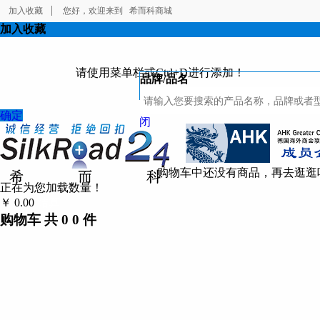
加入收藏
您好，欢迎来到
希而科商城
加入收藏
请使用菜单栏或Ctrl+D进行添加！
品牌/品名
确定
闭
购物车中还没有商品，再去逛逛
正在为您加载数量！
￥
0.00
结算
购物车
共
0
0
件