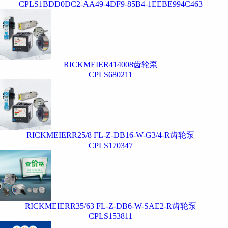
CPLS1BDD0DC2-AA49-4DF9-85B4-1EEBE994C463
RICKMEIER414008齿轮泵
CPLS680211
RICKMEIERR25/8 FL-Z-DB16-W-G3/4-R齿轮泵
CPLS170347
RICKMEIERR35/63 FL-Z-DB6-W-SAE2-R齿轮泵
CPLS153811