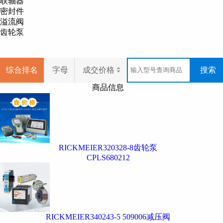
联轴器
整体流程的效率性，从咨询到产品最终
密封件
师可以介入产品的每一个阶段，且以客
溢流阀
齿轮泵
Rickmeier
（瑞克梅尔）产品经营范
Rickmeier
齿轮泵、
Rickmeier
阀门、
系统
综合排名
字母
成交价格
搜索
我司经营产品
商品信息
Rickmeier
齿轮泵、
Rickmeier
阀门、
系统
更多
Rickmeier
（瑞克梅尔）品牌产
RICKMEIER320328-8齿轮泵
CPLS680212
RICKMEIER340243-5 509006减压阀