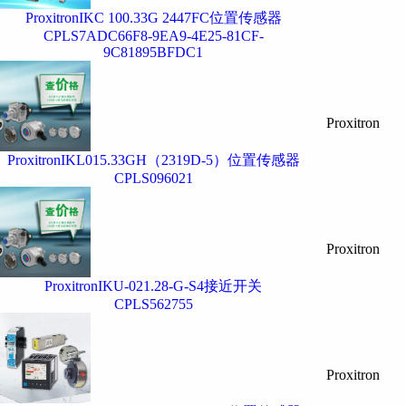
ProxitronIKC 100.33G 2447FC位置传感器
CPLS7ADC66F8-9EA9-4E25-81CF-
9C81895BFDC1
Proxitron
ProxitronIKL015.33GH（2319D-5）位置传感器
CPLS096021
Proxitron
ProxitronIKU-021.28-G-S4接近开关
CPLS562755
Proxitron