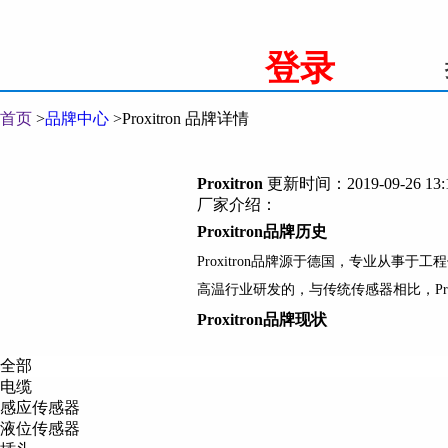
登录
首页
>
品牌中心
>
Proxitron 品牌详情
Proxitron
更新时间：2019-09-26 13:
厂家介绍：
Proxitron
品牌历史
Proxitron
品牌源于德国，专业从事于工程
高温行业研发的，与传统传感器相比，
Pr
Proxitron
品牌现状
作为高温传感器领域的领导者，
Proxitron
全部
月左右，而
Proxitron
的传感器工作温度最
电缆
衰减了感应信号，容易造成误操作；
Prox
感应传感器
液位传感器
由于以上种种特性使
Proxitron
成为钢厂、