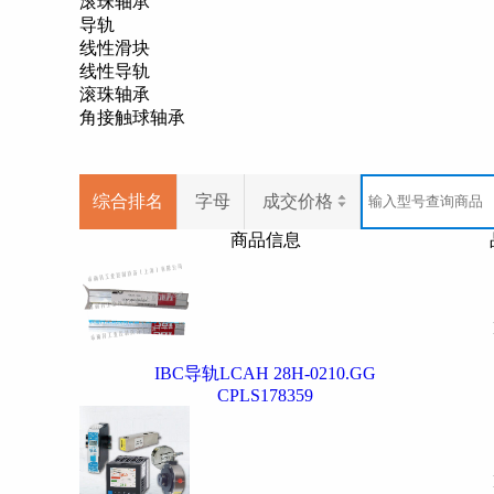
滚珠轴承
导轨
线性滑块
线性导轨
滚珠轴承
角接触球轴承
综合排名
字母
成交价格
商品信息
IBC导轨LCAH 28H-0210.GG
CPLS178359