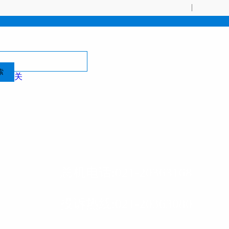
索
关
总机电话:021-20363168
投诉热线:021-20363080