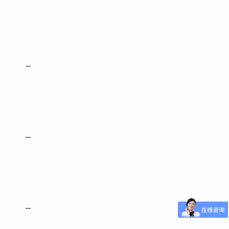
--
--
--