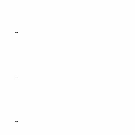
--
--
--