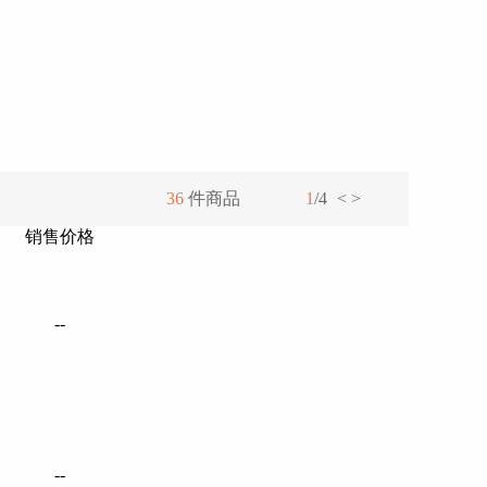
36
件商品
1
/4
<
>
销售价格
跳转到
确 定
--
--