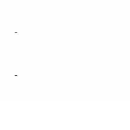
--
--