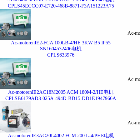
CPLS45ECCC07-E720-468B-8871-F3A151223A75
Ac-mo
Ac-motorenIE2-FCA 100LB-4/HE 3KW B5 IP55
SN1604532406电机
CPLS633976
Ac-mo
Ac-motorenIE2AC18M2005 ACM 180M-2/HE电机
CPLSB6179AD3-025A-494D-BD15-DD1E1947966A
Ac-mo
Ac-motorenIE3AC20L4002 FCM 200 L-4/PHE电机