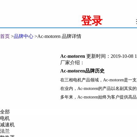
登录
首页
>
品牌中心
>
Ac-motoren 品牌详情
Ac-motoren
更新时间：2019-10-08 1
厂家介绍：
Ac-motoren
品牌历史
在三相电机产品领域，
Ac-motoren
是一支
在业内，
Ac-motoren
的产品以名副其实的
多年来，
Ac-motoren
始终为客户提供高品
Ac-motoren
品牌现状
全部
Ac-motoren
目前在德国拥有超过
16000
平
电机
作为行业内新兴企业，
Ac-motoren
拥有一
减速机
法兰
为了保证产品的高质量，
Ac-motoren
始终