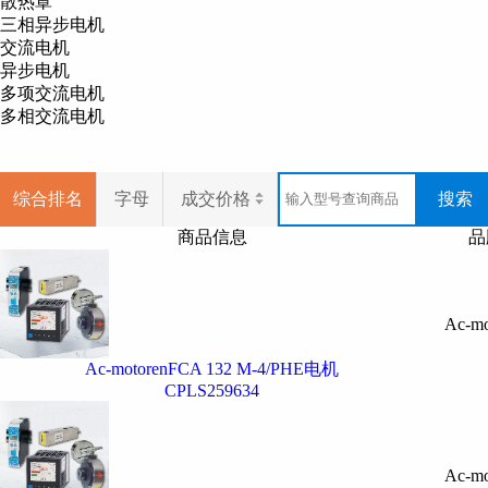
散热罩
Ac-motoren
产品经营范围
三相异步电机
交流电机
Ac-motoren
三相电机、
Ac-motoren
感应电
异步电机
我司经营产品
多项交流电机
多相交流电机
Ac-motoren
三相电机、
Ac-motoren
感应电
更多
Ac-motoren
品牌产品和报价，
综合排名
字母
成交价格
搜索
商品信息
品
Ac-mo
Ac-motorenFCA 132 M-4/PHE电机
CPLS259634
Ac-mo