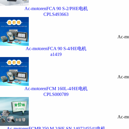
Ac-motorenFCA 90 S-2/PHE电机
CPLS493663
Ac-mo
Ac-motorenFCA 90 S-4/HE电机
a1419
Ac-mo
Ac-motorenFCM 160L-4/HE电机
CPLS000789
Ac-mo
Ac-motorenFCMP 250 M 2/HE SN.1407245541电机